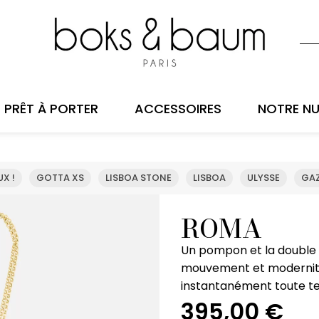
PRÊT À PORTER
ACCESSOIRES
NOTRE NU
X !
GOTTA XS
LISBOA STONE
LISBOA
ULYSSE
GAZ
ROMA
Un pompon et la double 
mouvement et modernité à
instantanément toute t
395,00
€