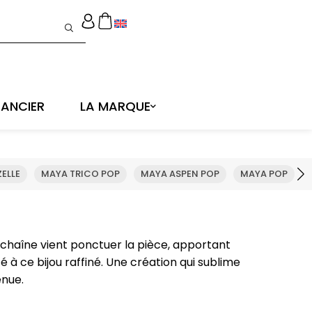
ANCIER
LA MARQUE
ELLE
MAYA TRICO POP
MAYA ASPEN POP
MAYA POP
chaîne vient ponctuer la pièce, apportant
 ce bijou raffiné. Une création qui sublime
enue.