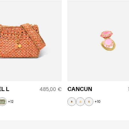
L L
CANCUN
485,00
€
+12
+10