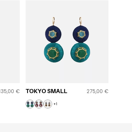
TOKYO SMALL
135,00
€
275,00
€
+1