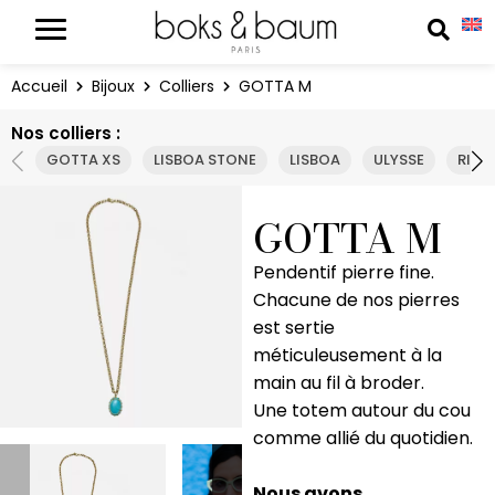
Panneau de gestion des cookies
Reche
Accueil
Bijoux
Colliers
GOTTA M
Nos colliers :
GOTTA XS
LISBOA STONE
LISBOA
ULYSSE
RIO 
GOTTA M
Pendentif pierre fine.
Chacune de nos pierres
est sertie
méticuleusement à la
main au fil à broder.
Une totem autour du cou
comme allié du quotidien.
Nous avons