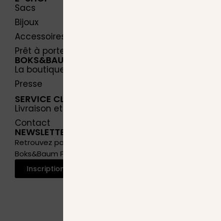
Sacs
Bijoux
Accessoires
Prêt à porter
BOKS&BAUM
La boutique
Presse
SERVICE CLIENT
Livraison et retours
Contact
NEWSLETTER
Retrouvez par email les offres exclusives de
Boks&Baum Paris !
Inscription