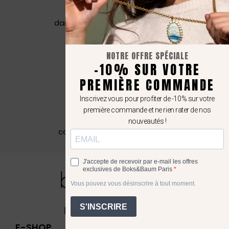
Confectionné à la main
dans notre atelier à Mexico City
Livraison internationale
NOTRE OFFRE SPÉCIALE
et retour gratuit
-10% SUR VOTRE
PREMIÈRE COMMANDE
Paiement sécurisé
CB, Paypal (4x sans frais)
Inscrivez vous pour profiter de -10% sur votre
première commande et ne rien rater de nos
nouveautés !
Une question ?
contact@boksandbaum.com
Adresse email
J'accepte de recevoir par e-mail les offres
exclusives de Boks&Baum Paris
Vous pouvez vous désinscrire à tout moment.
S'INSCRIRE
E-SHOP