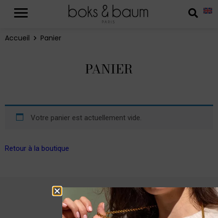
Panneau de gestion des cookies
Reche
Accueil
Panier
PANIER
Votre panier est actuellement vide.
Retour à la boutique
Imaginé à l'atelier
par Sylvie Boksenbaum