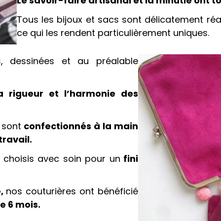
Le savoir-faire artisanal et la minutie ont to
Tous les bijoux et sacs sont délicatement ré
ce qui les rendent particulièrement uniques.
, dessinées et au préalable
a rigueur et l’harmonie des
 sont
confectionnés à la main
travail.
nt choisis avec soin pour un
fini
e,
nos couturières ont bénéficié
e 6 mois.