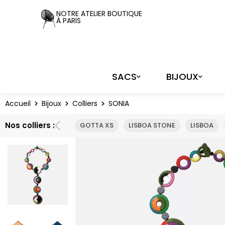
Panneau de gestion des cookies
NOTRE ATELIER BOUTIQUE
À PARIS
SACS
BIJOUX
Accueil
Bijoux
Colliers
SONIA
Nos colliers :
GOTTA XS
LISBOA STONE
LISBOA