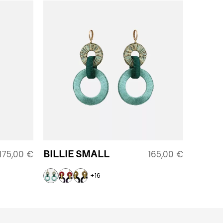
BILLIE SMALL
175,00
€
165,00
€
+16