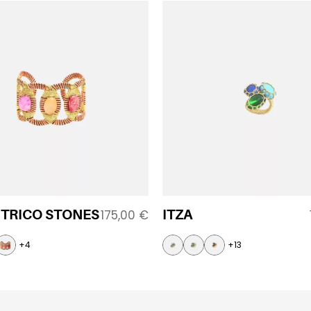
 TRICO STONES
ITZA
175,00
€
+4
+13