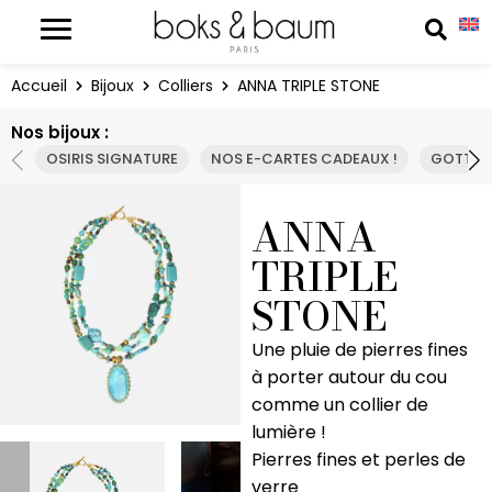
Panneau de gestion des cookies
Reche
Accueil
Bijoux
Colliers
ANNA TRIPLE STONE
Nos bijoux :
OSIRIS SIGNATURE
NOS E-CARTES CADEAUX !
GOTTA 
ANNA
TRIPLE
STONE
Une pluie de pierres fines
à porter autour du cou
comme un collier de
lumière !
Pierres fines et perles de
verre