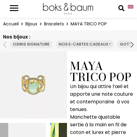
Panneau de gestion des cookies
Reche
Accueil
Bijoux
Bracelets
MAYA TRICO POP
Nos bijoux :
OSIRIS SIGNATURE
NOS E-CARTES CADEAUX !
GOTTA 
MAYA
TRICO POP
Un bijou qui attire l’œil et
apporte une note couture
et contemporaine à vos
tenues.
Manchette ajustable
sertie à la main en fil de
coton et lurex et pierre