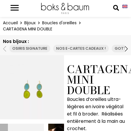
Panneau de gestion des cookies
Reche
Accueil
Bijoux
Boucles d'oreilles
CARTAGENA MINI DOUBLE
Nos bijoux :
OSIRIS SIGNATURE
NOS E-CARTES CADEAUX !
GOTTA 
CARTAGEN
MINI
DOUBLE
Boucles d’oreilles ultra-
légères en ivoire végétal
et fil à broder. Réalisées
entièrement à la main au
crochet.