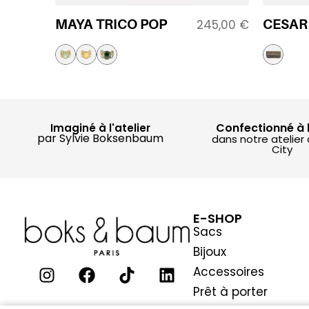
MAYA TRICO POP
CESAR
245,00
€
Confectionné à 
Imaginé à l'atelier
par Sylvie Boksenbaum
dans notre atelier
City
E-SHOP
Sacs
Bijoux
Accessoires
Prêt à porter