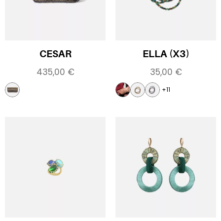
CESAR
ELLA (X3)
435,00
€
35,00
€
+11