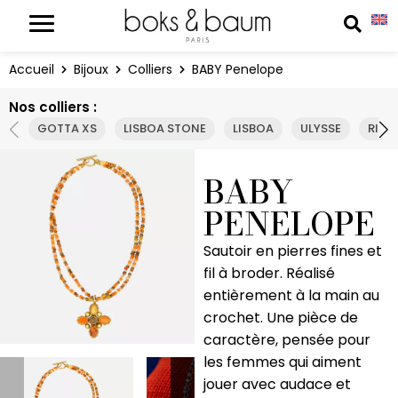
Panneau de gestion des cookies
Reche
Accueil
Bijoux
Colliers
BABY Penelope
Nos colliers :
GOTTA XS
LISBOA STONE
LISBOA
ULYSSE
RIO 
BABY
PENELOPE
Sautoir en pierres fines et
fil à broder. Réalisé
entièrement à la main au
crochet. Une pièce de
caractère, pensée pour
les femmes qui aiment
jouer avec audace et