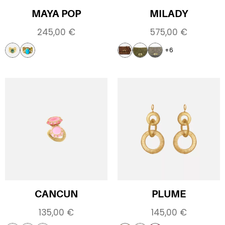
MAYA POP
MILADY
245,00
€
575,00
€
+6
CANCUN
PLUME
135,00
€
145,00
€