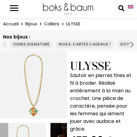
Panneau de gestion des cookies
Reche
Accueil
Bijoux
Colliers
ULYSSE
Nos bijoux :
OSIRIS SIGNATURE
NOS E-CARTES CADEAUX !
GOTTA 
ULYSSE
Sautoir en pierres fines et
fil à broder. Réalisé
entièrement à la main au
crochet. Une pièce de
caractère, pensée pour
les femmes qui aiment
jouer avec audace et
grâce.