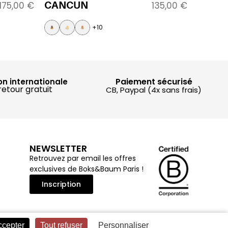
CANCUN
175,00
€
135,00
€
+10
Paiement sécurisé
on internationale
retour gratuit
CB, Paypal (4x sans frais)
NEWSLETTER
Retrouvez par email les offres
exclusives de Boks&Baum Paris !
Inscription
ccepter
Tout refuser
Personnaliser