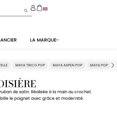
ANCIER
LA MARQUE
ELLE
MAYA TRICO POP
MAYA ASPEN POP
MAYA POP
OISIÈRE
uban de satin. Réalisée à la main au crochet.
abille le poignet avec grâce et modernité.