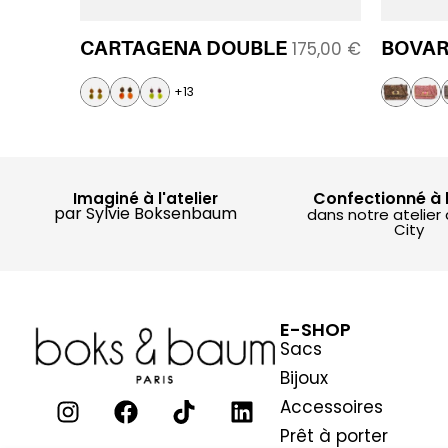
CARTAGENA DOUBLE
BOVAR
175,00
€
+13
Confectionné à 
Imaginé à l'atelier
par Sylvie Boksenbaum
dans notre atelier
City
E-SHOP
Sacs
Bijoux
Accessoires
Prêt à porter