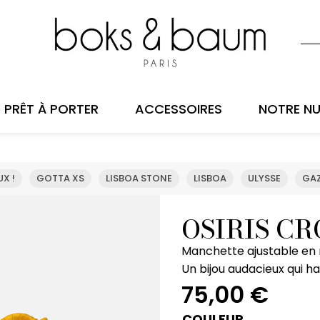
PRÊT À PORTER
ACCESSOIRES
NOTRE NU
X !
GOTTA XS
LISBOA STONE
LISBOA
ULYSSE
GAZ
OSIRIS CR
Manchette ajustable en r
Un bijou audacieux qui h
75,00
€
COULEUR