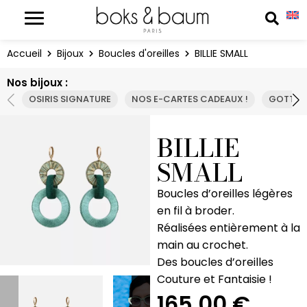
Panneau de gestion des cookies
Reche
Accueil
Bijoux
Boucles d'oreilles
BILLIE SMALL
Nos bijoux :
OSIRIS SIGNATURE
NOS E-CARTES CADEAUX !
GOTTA 
BILLIE
SMALL
Boucles d’oreilles légères
en fil à broder.
Réalisées entièrement à la
main au crochet.
Des boucles d’oreilles
Couture et Fantaisie !
165,00
€