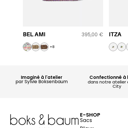
BEL AMI
ITZA
395,00
€
+8
Confectionné à 
Imaginé à l'atelier
par Sylvie Boksenbaum
dans notre atelier
City
E-SHOP
Sacs