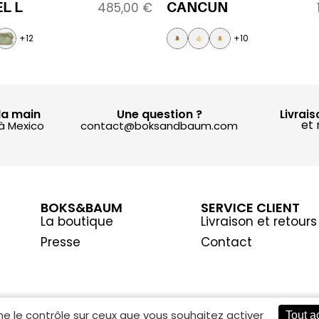
L L
CANCUN
485,00
€
+12
+10
la main
Une question ?
Livrais
et 
 à Mexico
contact@boksandbaum.com
BOKS&BAUM
SERVICE CLIENT
La boutique
Livraison et retours
Presse
Contact
ne le contrôle sur ceux que vous souhaitez activer
Tout a