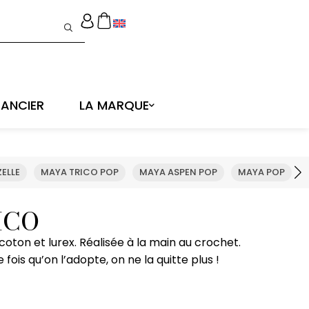
ANCIER
LA MARQUE
ELLE
MAYA TRICO POP
MAYA ASPEN POP
MAYA POP
ICO
oton et lurex. Réalisée à la main au crochet.
 fois qu’on l’adopte, on ne la quitte plus !