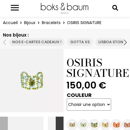
Panneau de gestion des cookies
Reche
Accueil
Bijoux
Bracelets
OSIRIS SIGNATURE
Nos bijoux :
NOS E-CARTES CADEAUX !
GOTTA XS
LISBOA STONE
OSIRIS
SIGNATURE
150,00
€
COULEUR