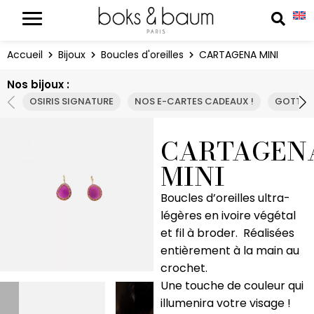
Panneau de gestion des cookies
Reche
Accueil
Bijoux
Boucles d'oreilles
CARTAGENA MINI
Nos bijoux :
OSIRIS SIGNATURE
NOS E-CARTES CADEAUX !
GOTTA 
CARTAGEN
MINI
Boucles d’oreilles ultra-
légères en ivoire végétal
et fil à broder. Réalisées
entièrement à la main au
crochet.
Une touche de couleur qui
illumenira votre visage !