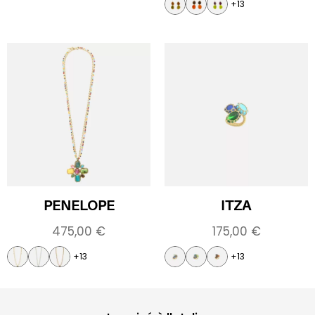
+13
PENELOPE
ITZA
475,00
€
175,00
€
+13
+13