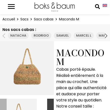
Panneau de gestion des cookies
Reche
Accueil
Sacs
Sacs cabas
Macondo M
Nos sacs cabas :
NATACHA
RODRIGO
SAMUEL
MARCEL L
MARCE
MACONDO
M
Cabas porté épaule.
Réalisé entièrement à la
main au crochet. Une
pièce qui allie authenticité
et audace pour porter
votre style au quotidien.
Notre conseil taille :