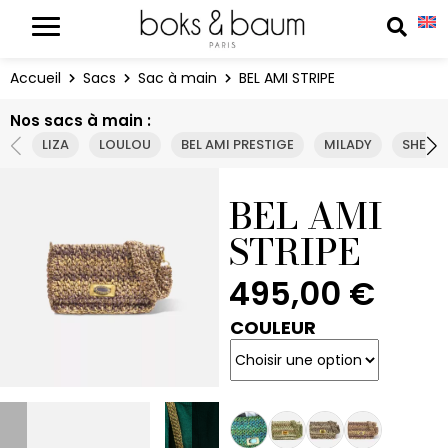
Panneau de gestion des cookies
Reche
Accueil
Sacs
Sac à main
BEL AMI STRIPE
Nos sacs à main :
LIZA
LOULOU
BEL AMI PRESTIGE
MILADY
SHELLE
BEL AMI
STRIPE
495,00
€
COULEUR