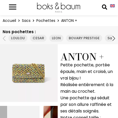
Panneau de gestion des cookies
Reche
Accueil
Sacs
Pochettes
ANTON +
Nos pochettes :
LOULOU
CESAR
LEON
BOVARY PRESTIGE
Sala
ANTON +
Petite pochette, portée
épaule, main et croisé, un
vrai bijou !
Réalisée entièrement à la
main au crochet.
Une pochette qui séduit
par son allure raffinée et
ses détails soignés.
Notre conseil taille :