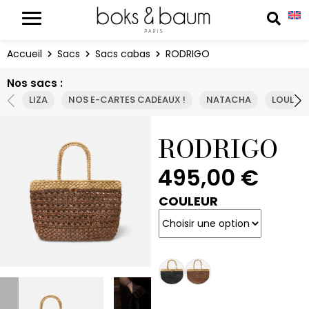
Panneau de gestion des cookies
Reche
Accueil
Sacs
Sacs cabas
RODRIGO
Nos sacs :
LIZA
NOS E-CARTES CADEAUX !
NATACHA
LOULOU
RODRIGO
495,00
€
COULEUR