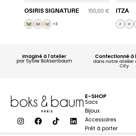
OSIRIS SIGNATURE
ITZA
150,00
€
+3
Confectionné à 
Imaginé à l'atelier
par Sylvie Boksenbaum
dans notre atelier
City
E-SHOP
Sacs
Bijoux
Accessoires
Prêt à porter