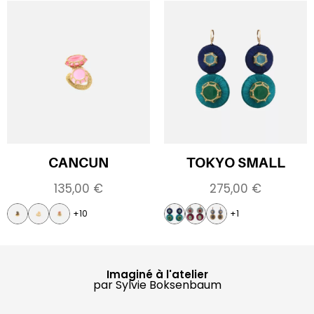
CANCUN
TOKYO SMALL
135,00
€
275,00
€
+10
+1
Imaginé à l'atelier
par Sylvie Boksenbaum