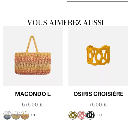
VOUS AIMEREZ AUSSI
MACONDO L
OSIRIS CROISIÈRE
575,00
€
75,00
€
+3
+13