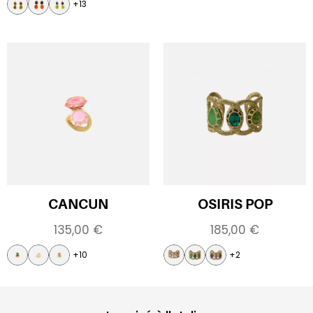
+13
CANCUN
OSIRIS POP
135,00
€
185,00
€
+10
+2