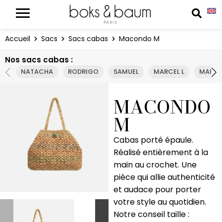
Panneau de gestion des cookies
Reche
Accueil
Sacs
Sacs cabas
Macondo M
Nos sacs cabas :
NATACHA
RODRIGO
SAMUEL
MARCEL L
MARCE
MACONDO
M
Cabas porté épaule.
Réalisé entièrement à la
main au crochet. Une
pièce qui allie authenticité
et audace pour porter
votre style au quotidien.
Notre conseil taille :