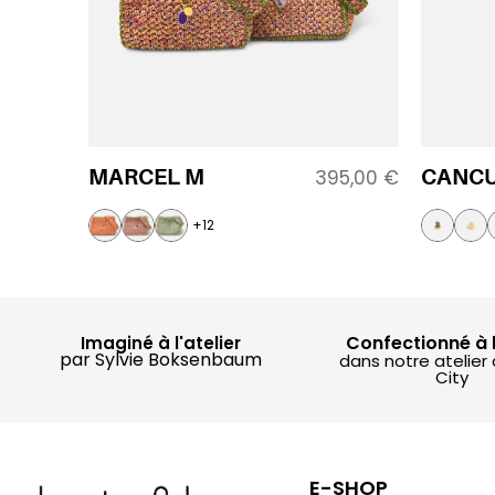
MARCEL M
CANC
395,00
€
+12
Confectionné à 
Imaginé à l'atelier
par Sylvie Boksenbaum
dans notre atelier
City
E-SHOP